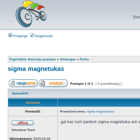
Dvi
Prisijungti
Registruotis
Pagrindinis diskusijų puslapis
»
Veloturgus
»
Perku
sigma magnetukas
Puslapis
1
iš
1
[ 5 pranešimai(ų) ]
Spausdinti
Autorius
Povilas91
Pranešimo tema:
sigma magnetukas
gal kas turit parduot sigma magnetuka ant s
Velomanai Team
Užsiregistravo:
2015-03-18