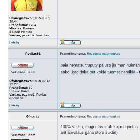
Užsiregistravo:
2015-03-09
20:44
Pranešimai:
1784
Miestas:
Kaunas
Stilius:
Plentas
Vardas, pavardė:
Irmantas
Į viršų
Povilas91
Pranešimo tema:
Re: sigma magnetukas
bala nemate, truputy paluzo jis man nuimant,
sako ,kad tinka bet kokie tuomet nereikia 
Velomanai Team
Užsiregistravo:
2015-03-18
12:27
Pranešimai:
60
Stilius:
Road
Vardas, pavardė:
Povilas
Adomaitis
Į viršų
Gintaras
Pranešimo tema:
Re: sigma magnetukas
100% veikia, magnetas ir afrikoj magnetas. s
ant apvalaus gana storo suktis)
Velomanai Team