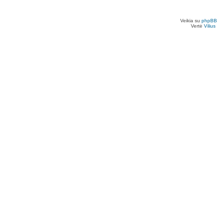
Veikia su
phpBB
Vertė
Viliu