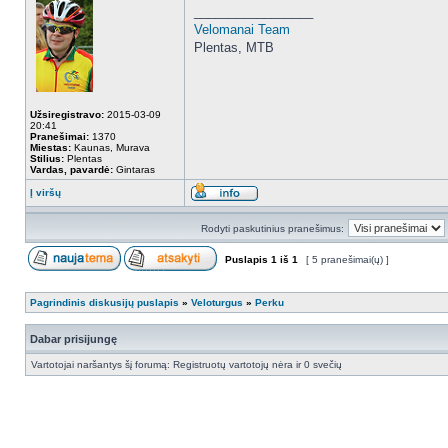
_________________
Velomanai Team
Plentas, MTB
Užsiregistravo:
2015-03-09
20:41
Pranešimai:
1370
Miestas:
Kaunas, Murava
Stilius:
Plentas
Vardas, pavardė:
Gintaras
Į viršų
Rodyti paskutinius pranešimus:
Puslapis
1
iš
1
[ 5 pranešimai(ų) ]
Pagrindinis diskusijų puslapis
»
Veloturgus
»
Perku
Dabar prisijungę
Vartotojai naršantys šį forumą: Registruotų vartotojų nėra ir 0 svečių