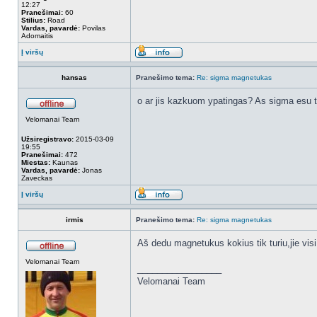
12:27
Pranešimai:
60
Stilius:
Road
Vardas, pavardė:
Povilas
Adomaitis
Į viršų
hansas
Pranešimo tema:
Re: sigma magnetukas
o ar jis kazkuom ypatingas? As sigma esu tu
Velomanai Team
Užsiregistravo:
2015-03-09
19:55
Pranešimai:
472
Miestas:
Kaunas
Vardas, pavardė:
Jonas
Zaveckas
Į viršų
irmis
Pranešimo tema:
Re: sigma magnetukas
Aš dedu magnetukus kokius tik turiu,jie visi
Velomanai Team
_________________
Velomanai Team