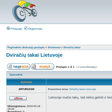
Prisijungti
Registruotis
Pagrindinis diskusijų puslapis
»
Velomanai
»
Dviračių takai
Dviračių takai Lietuvoje
Puslapis
1
iš
1
[ 3 pranešimai(ų) ]
Spausdinti
Autorius
ARTURASSM
Pranešimo tema:
Dviračių takai Lietuvoje
Lietuvoje mažai takų, tad reikia gerinti ir t
Užsiregistravo:
2016-05-19
16:40
Pranešimai:
5