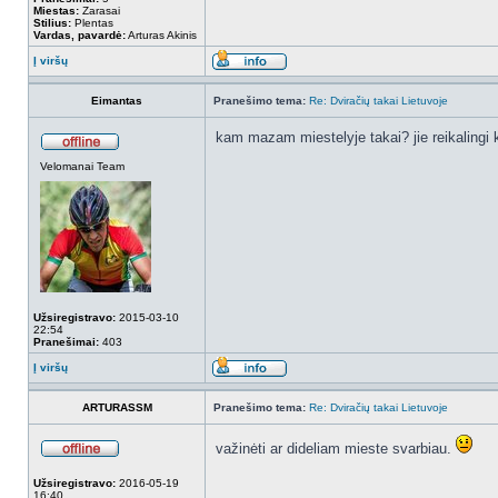
Miestas:
Zarasai
Stilius:
Plentas
Vardas, pavardė:
Arturas Akinis
Į viršų
Eimantas
Pranešimo tema:
Re: Dviračių takai Lietuvoje
kam mazam miestelyje takai? jie reikalingi 
Velomanai Team
Užsiregistravo:
2015-03-10
22:54
Pranešimai:
403
Į viršų
ARTURASSM
Pranešimo tema:
Re: Dviračių takai Lietuvoje
važinėti ar dideliam mieste svarbiau.
Užsiregistravo:
2016-05-19
16:40