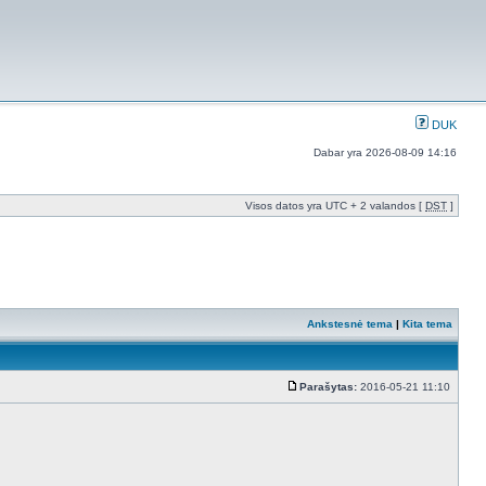
DUK
Dabar yra 2026-08-09 14:16
Visos datos yra UTC + 2 valandos [
DST
]
Ankstesnė tema
|
Kita tema
Parašytas:
2016-05-21 11:10