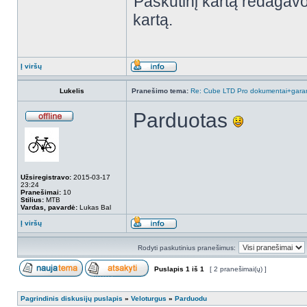
Paskutinį kartą redagav
kartą.
Į viršų
Lukelis
Pranešimo tema:
Re: Cube LTD Pro dokumentai+garan
Parduotas
Užsiregistravo:
2015-03-17
23:24
Pranešimai:
10
Stilius:
MTB
Vardas, pavardė:
Lukas Bal
Į viršų
Rodyti paskutinius pranešimus:
Puslapis
1
iš
1
[ 2 pranešimai(ų) ]
Pagrindinis diskusijų puslapis
»
Veloturgus
»
Parduodu