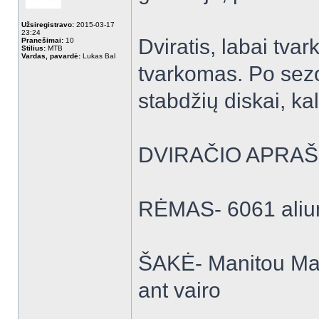
Užsiregistravo:
2015-03-17
23:24
Dviratis, labai tva
Pranešimai:
10
Stilius:
MTB
Vardas, pavardė:
Lukas Bal
tvarkomas. Po sezo
stabdžių diskai, ka
DVIRAČIO APRA
RĖMAS- 6061 alium
ŠAKĖ- Manitou Mar
ant vairo