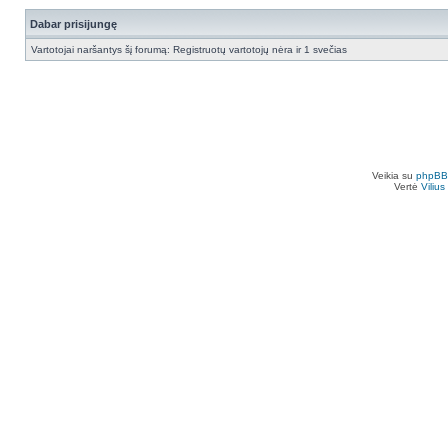
Dabar prisijungę
Vartotojai naršantys šį forumą: Registruotų vartotojų nėra ir 1 svečias
Veikia su
phpBB
Vertė
Viliu