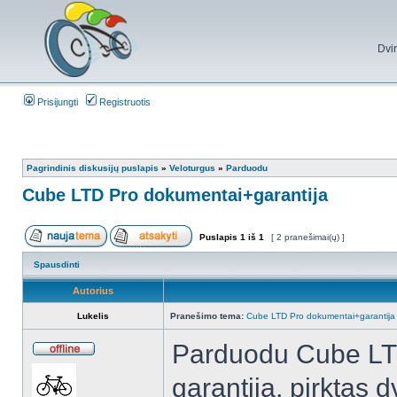
Dvi
Prisijungti
Registruotis
Pagrindinis diskusijų puslapis
»
Veloturgus
»
Parduodu
Cube LTD Pro dokumentai+garantija
Puslapis
1
iš
1
[ 2 pranešimai(ų) ]
Spausdinti
Autorius
Lukelis
Pranešimo tema:
Cube LTD Pro dokumentai+garantija
Parduodu Cube LTD
garantija, pirktas d