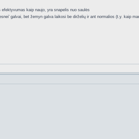
s efektyvumas kaip naujo, yra snapelis nuo saulės
nei' galvai, bet žemyn galva laikosi be dirželių ir ant normalios (t.y. kaip m