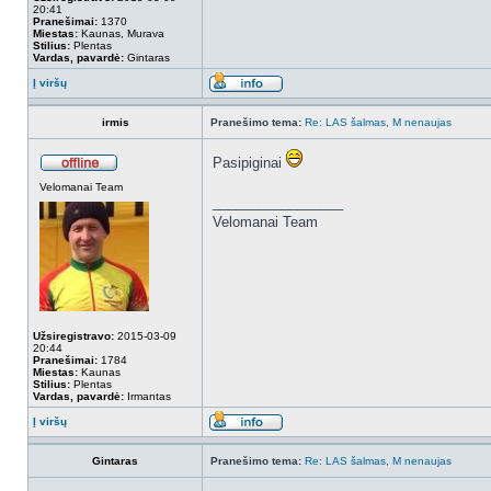
20:41
Pranešimai:
1370
Miestas:
Kaunas, Murava
Stilius:
Plentas
Vardas, pavardė:
Gintaras
Į viršų
irmis
Pranešimo tema:
Re: LAS šalmas, M nenaujas
Pasipiginai
Velomanai Team
_________________
Velomanai Team
Užsiregistravo:
2015-03-09
20:44
Pranešimai:
1784
Miestas:
Kaunas
Stilius:
Plentas
Vardas, pavardė:
Irmantas
Į viršų
Gintaras
Pranešimo tema:
Re: LAS šalmas, M nenaujas