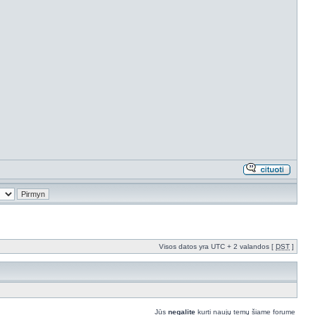
Visos datos yra UTC + 2 valandos [
DST
]
Jūs
negalite
kurti naujų temų šiame forume