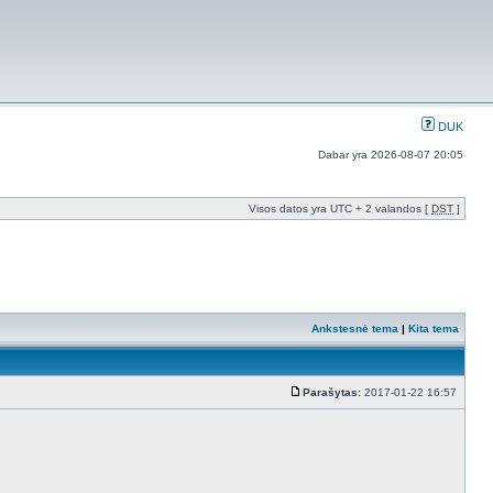
DUK
Dabar yra 2026-08-07 20:05
Visos datos yra UTC + 2 valandos [
DST
]
Ankstesnė tema
|
Kita tema
Parašytas:
2017-01-22 16:57