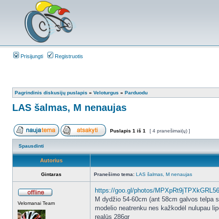
Prisijungti
Registruotis
Pagrindinis diskusijų puslapis
»
Veloturgus
»
Parduodu
LAS šalmas, M nenaujas
Puslapis
1
iš
1
[ 4 pranešimai(ų) ]
Spausdinti
Autorius
Gintaras
Pranešimo tema:
LAS šalmas, M nenaujas
https://goo.gl/photos/MPXpRt9jTPXkGRL5
M dydžio 54-60cm (ant 58cm galvos telpa s
Velomanai Team
modelio neatrenku nes kažkodėl nulupau lip
realūs 286gr