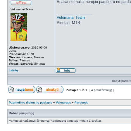
Realiai normaliai norejau parduot o ne pard
Velomanai Team
_________________
Velomanai Team
Plentas, MTB
Užsiregistravo:
2015-03-09
20:41
Pranešimai:
1370
Miestas:
Kaunas, Murava
Stilius:
Plentas
Vardas, pavardė:
Gintaras
Į viršų
Rodyti paskut
Puslapis
1
iš
1
[ 4 pranešimai(ų) ]
Pagrindinis diskusijų puslapis
»
Veloturgus
»
Parduodu
Dabar prisijungę
Vartotojai naršantys šį forumą: Registruotų vartotojų nėra ir 1 svečias