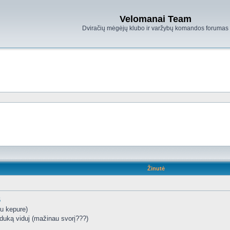
Velomanai Team
Dviračių mėgėjų klubo ir varžybų komandos forumas
Žinutė
6
u kepure)
duką viduj (mažinau svorį???)