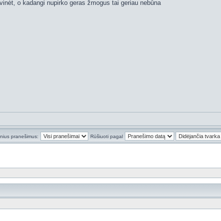
avinėt, o kadangi nupirko geras žmogus tai geriau nebūna
inius pranešimus:
Rūšiuoti pagal