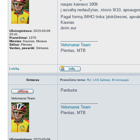
naujas kainavo 180lt
į asvaltą nedaužytas, stovis 9/10, apsaugo
Pagal formą IMHO tinka 'plokštesnei, apvales
Kaunas
dvim eur
Užsiregistravo:
2015-03-09
20:41
Pranešimai:
1370
_________________
Miestas:
Kaunas, Murava
Velomanai Team
Stilius:
Plentas
Vardas, pavardė:
Gintaras
Plentas, MTB
Į viršų
Gintaras
Pranešimo tema:
Re: LAS šalmas, M nenaujas
Parduota
Velomanai Team
_________________
Velomanai Team
Plentas, MTB
Užsiregistravo:
2015-03-09