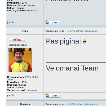
20:41
Pranešimai:
1370
Miestas:
Kaunas, Murava
Stilius:
Plentas
Vardas, pavardė:
Gintaras
Į viršų
irmis
Pranešimo tema:
Re: LAS šalmas, M nenaujas
Pasipiginai
Velomanai Team
______________
Velomanai Team
Užsiregistravo:
2015-03-09
20:44
Pranešimai:
1784
Miestas:
Kaunas
Stilius:
Plentas
Vardas, pavardė:
Irmantas
Į viršų
Gintaras
Pranešimo tema:
Re: LAS šalmas, M nenaujas