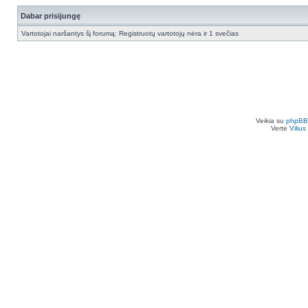
Dabar prisijungę
Vartotojai naršantys šį forumą: Registruotų vartotojų nėra ir 1 svečias
Veikia su
phpBB
Vertė
Viliu