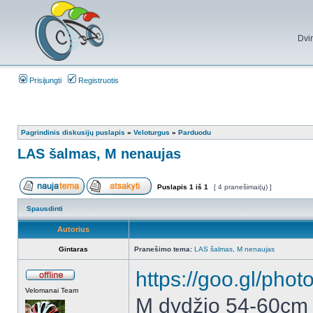
Dvi
Prisijungti
Registruotis
Pagrindinis diskusijų puslapis
»
Veloturgus
»
Parduodu
LAS šalmas, M nenaujas
Puslapis
1
iš
1
[ 4 pranešimai(ų) ]
Spausdinti
Autorius
Gintaras
Pranešimo tema:
LAS šalmas, M nenaujas
https://goo.gl/p
Velomanai Team
M dydžio 54-60cm 