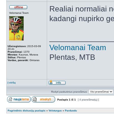
Realiai normaliai 
Velomanai Team
kadangi nupirko g
______________
Velomanai Team
Užsiregistravo:
2015-03-09
20:41
Pranešimai:
1370
Plentas, MTB
Miestas:
Kaunas, Murava
Stilius:
Plentas
Vardas, pavardė:
Gintaras
Į viršų
Rodyti paskutinius pranešimus:
Puslapis
1
iš
1
[ 4 pranešimai(ų) ]
Pagrindinis diskusijų puslapis
»
Veloturgus
»
Parduodu