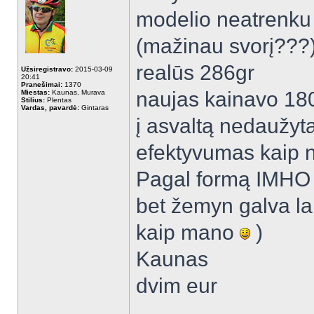
modelio neatrenku 
(mažinau svorį???
realūs 286gr
Užsiregistravo:
2015-03-09
20:41
Pranešimai:
1370
naujas kainavo 180
Miestas:
Kaunas, Murava
Stilius:
Plentas
Vardas, pavardė:
Gintaras
į asvaltą nedaužyt
efektyvumas kaip n
Pagal formą IMHO t
bet žemyn galva laik
kaip mano
)
Kaunas
dvim eur