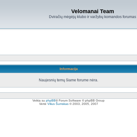
Velomanai Team
Dviračių mėgėjų klubo ir varžybų komandos forumas
Informacija
Naujesnių temų šiame forume nėra.
Veikia su
phpBB
® Forum Software © phpBB Group
Vertė
Vilius Šumskas
© 2003, 2005, 2007