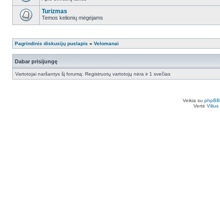
Turizmas
Temos kelionių mėgėjams
Pagrindinis diskusijų puslapis
»
Velomanai
Dabar prisijungę
Vartotojai naršantys šį forumą: Registruotų vartotojų nėra ir 1 svečias
Veikia su
phpBB
Vertė
Viliu