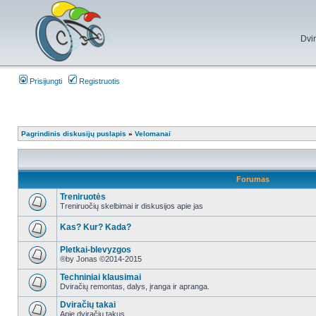
Dvi
Prisijungti
Registruotis
Pagrindinis diskusijų puslapis
»
Velomanai
Forumas
Treniruotės
Treniruočių skelbimai ir diskusijos apie jas
Kas? Kur? Kada?
Pletkai-blevyzgos
®by Jonas ©2014-2015
Techniniai klausimai
Dviračių remontas, dalys, įranga ir apranga.
Dviračių takai
Apie dviračių takus