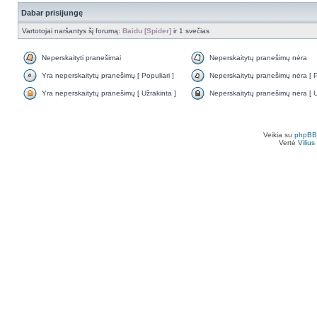
Dabar prisijungę
Vartotojai naršantys šį forumą:
Baidu [Spider]
ir 1 svečias
Neperskaityti pranešimai
Neperskaitytų pranešimų nėra
Yra neperskaitytų pranešimų [ Populiari ]
Neperskaitytų pranešimų nėra [ Po
Yra neperskaitytų pranešimų [ Užrakinta ]
Neperskaitytų pranešimų nėra [ U
Veikia su
phpBB
Vertė
Viliu