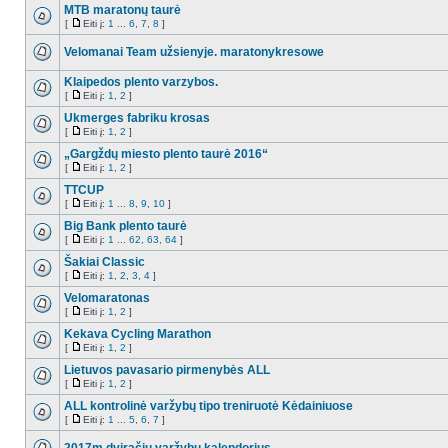
MTB maratonų taurė
[
Eiti į:
1
...
6
,
7
,
8
]
Velomanai Team užsienyje. maratonykresowe
Klaipedos plento varzybos.
[
Eiti į:
1
,
2
]
Ukmerges fabriku krosas
[
Eiti į:
1
,
2
]
„Gargždų miesto plento taurė 2016“
[
Eiti į:
1
,
2
]
TTCUP
[
Eiti į:
1
...
8
,
9
,
10
]
Big Bank plento taurė
[
Eiti į:
1
...
62
,
63
,
64
]
Šakiai Classic
[
Eiti į:
1
,
2
,
3
,
4
]
Velomaratonas
[
Eiti į:
1
,
2
]
Kekava Cycling Marathon
[
Eiti į:
1
,
2
]
Lietuvos pavasario pirmenybės ALL
[
Eiti į:
1
,
2
]
ALL kontrolinė varžybų tipo treniruotė Kėdainiuose
[
Eiti į:
1
...
5
,
6
,
7
]