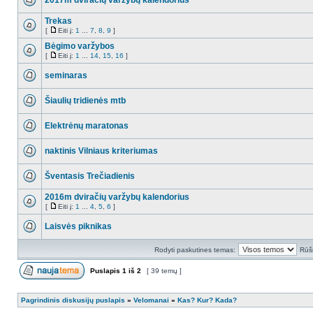
2017m dviračių varžybų kalendorius
Trekas
[
Eiti į:
1
...
7
,
8
,
9
]
Bėgimo varžybos
[
Eiti į:
1
...
14
,
15
,
16
]
seminaras
Šiaulių tridienės mtb
Elektrėnų maratonas
naktinis Vilniaus kriteriumas
Šventasis Trečiadienis
2016m dviračių varžybų kalendorius
[
Eiti į:
1
...
4
,
5
,
6
]
Laisvės piknikas
Rodyti paskutines temas:
Rūši
Puslapis
1
iš
2
[ 39 temų ]
Pagrindinis diskusijų puslapis
»
Velomanai
»
Kas? Kur? Kada?