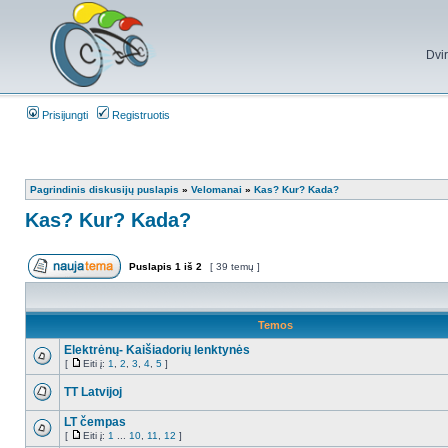
Dvi
Prisijungti
Registruotis
Pagrindinis diskusijų puslapis
»
Velomanai
»
Kas? Kur? Kada?
Kas? Kur? Kada?
Puslapis
1
iš
2
[ 39 temų ]
Temos
Elektrėnų- Kaišiadorių lenktynės
[
Eiti į:
1
,
2
,
3
,
4
,
5
]
TT Latvijoj
LT čempas
[
Eiti į:
1
...
10
,
11
,
12
]