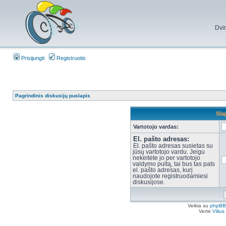
Dvi
Prisijungti
Registruotis
Pagrindinis diskusijų puslapis
Sla
Vartotojo vardas:
El. pašto adresas:
El. pašto adresas susietas su
jūsų vartotojo vardu. Jeigu
nekeitėte jo per vartotojo
valdymo pultą, tai bus tas pats
el. pašto adresas, kurį
naudojote registruodamiesi
diskusijose.
Veikia su
phpBB
Vertė
Viliu