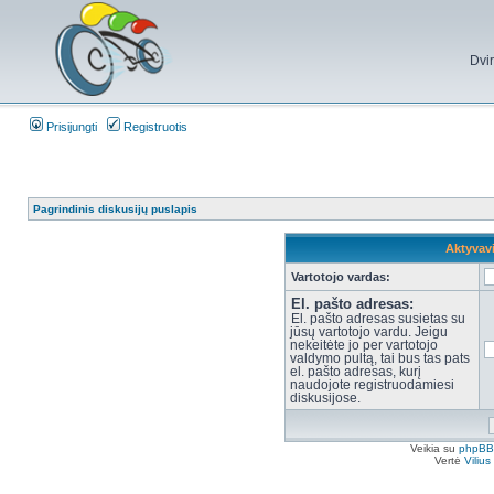
Dvi
Prisijungti
Registruotis
Pagrindinis diskusijų puslapis
Aktyvav
Vartotojo vardas:
El. pašto adresas:
El. pašto adresas susietas su
jūsų vartotojo vardu. Jeigu
nekeitėte jo per vartotojo
valdymo pultą, tai bus tas pats
el. pašto adresas, kurį
naudojote registruodamiesi
diskusijose.
Veikia su
phpBB
Vertė
Viliu