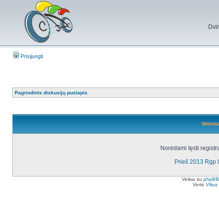
Dvi
Prisijungti
Pagrindinis diskusijų puslapis
Veloma
Norėdami tęsti registr
Prieš 2013 Rgp 
Veikia su
phpBB
Vertė
Viliu