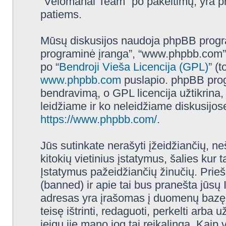
“Velomanai Team” po pakeitimų, yra prot
patiems.
Mūsų diskusijos naudoja phpBB programi
programinė įranga”, “www.phpbb.com”
po “
Bendroji Vieša Licencija (GPL)
” (
www.phpbb.com
puslapio. phpBB progr
bendravimą, o GPL licencija užtikrina,
leidžiame ir ko neleidžiame diskusijos
https://www.phpbb.com/
.
Jūs sutinkate nerašyti įžeidžiančių, ne
kitokių vietinius įstatymus, šalies ku
Įstatymus pažeidžiančių žinučių. Prieš
(banned) ir apie tai bus pranešta jūsų 
adresas yra įrašomas į duomenų bazę.
teisę ištrinti, redaguoti, perkelti arba
jeigu jie mano jog tai reikalinga. Kaip 