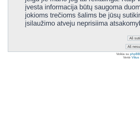
įvesta informacija būtų saugoma duom
jokioms trečioms šalims be jūsų sutik
įsilaužimo atveju neprisiima atsakom
Veikia su
phpBB
Vertė
Viliu