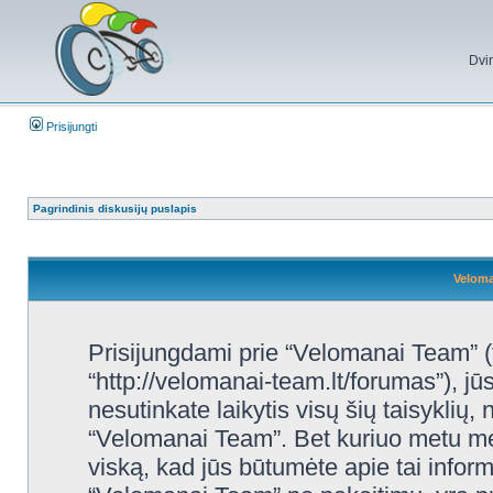
Dvi
Prisijungti
Pagrindinis diskusijų puslapis
Veloma
Prisijungdami prie “Velomanai Team” (
“http://velomanai-team.lt/forumas”), jūs
nesutinkate laikytis visų šių taisyklių,
“Velomanai Team”. Bet kuriuo metu mes
viską, kad jūs būtumėte apie tai inform