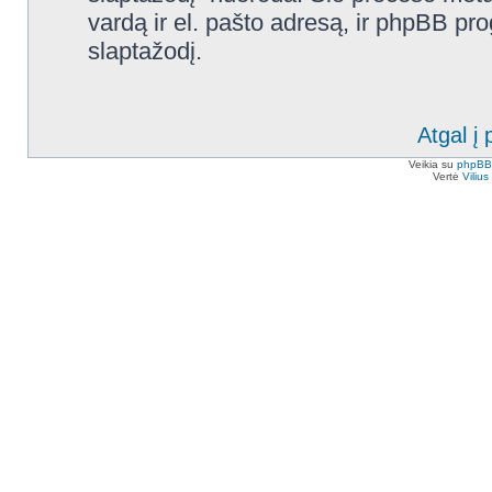
vardą ir el. pašto adresą, ir phpBB p
slaptažodį.
Atgal į 
Veikia su
phpBB
Vertė
Viliu