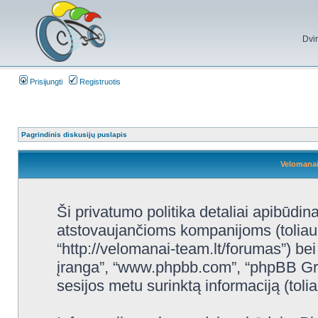
Dvi
Prisijungti
Registruotis
Pagrindinis diskusijų puslapis
Velomanai
Ši privatumo politika detaliai apibūdi
atstovaujančioms kompanijoms (toliau
“http://velomanai-team.lt/forumas”) bei
įranga”, “www.phpbb.com”, “phpBB Gr
sesijos metu surinktą informaciją (tolia