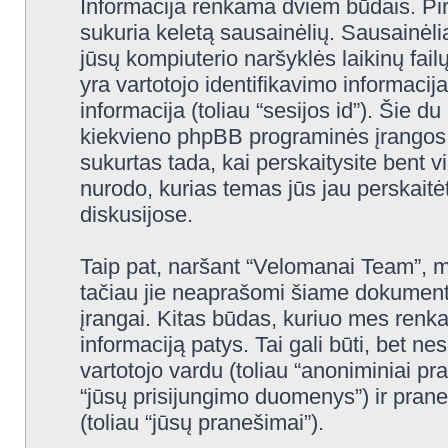
Informacija renkama dviem būdais. Pi
sukuria keletą sausainėlių. Sausainėliai 
jūsų kompiuterio naršyklės laikinų fa
yra vartotojo identifikavimo informacija
informacija (toliau “sesijos id”). Šie d
kiekvieno phpBB programinės įrangos 
sukurtas tada, kai perskaitysite bent
nurodo, kurias temas jūs jau perskait
diskusijose.
Taip pat, naršant “Velomanai Team”, m
tačiau jie neaprašomi šiame dokumente
įrangai. Kitas būdas, kuriuo mes renka
informaciją patys. Tai gali būti, bet 
vartotojo vardu (toliau “anoniminiai pr
“jūsų prisijungimo duomenys”) ir pran
(toliau “jūsų pranešimai”).