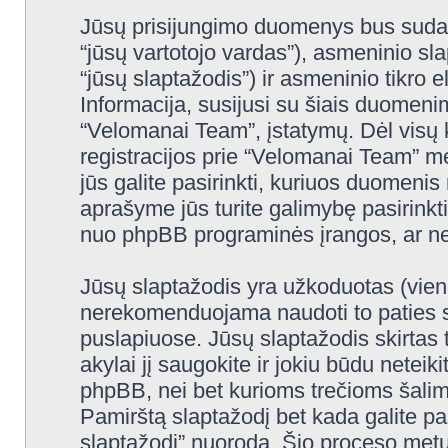
Jūsų prisijungimo duomenys bus sudaryt
“jūsų vartotojo vardas”), asmeninio slap
“jūsų slaptažodis”) ir asmeninio tikro e
Informacija, susijusi su šiais duomeni
“Velomanai Team”, įstatymų. Dėl visų k
registracijos prie “Velomanai Team” m
jūs galite pasirinkti, kuriuos duomenis 
aprašyme jūs turite galimybę pasirinkti
nuo phpBB programinės įrangos, ar ne
Jūsų slaptažodis yra užkoduotas (vien
nerekomenduojama naudoti to paties sl
puslapiuose. Jūsų slaptažodis skirtas 
akylai jį saugokite ir jokiu būdu netei
phpBB, nei bet kurioms trečioms šali
Pamirštą slaptažodį bet kada galite p
slaptažodį” nuoroda. Šio proceso metu 