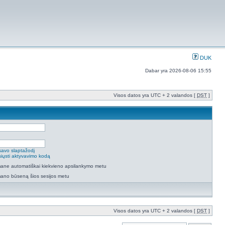
DUK
Dabar yra 2026-08-06 15:55
Visos datos yra UTC + 2 valandos [
DST
]
savo slaptažodį
isiųsti aktyvavimo kodą
 mane automatiškai kiekvieno apsilankymo metu
mano būseną šios sesijos metu
Visos datos yra UTC + 2 valandos [
DST
]