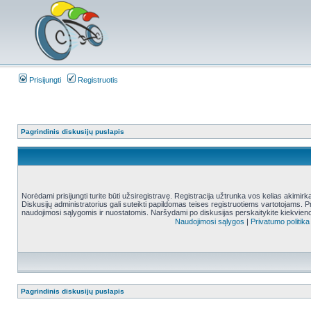
Prisijungti
Registruotis
Pagrindinis diskusijų puslapis
Norėdami prisijungti turite būti užsiregistravę. Registracija užtrunka vos kelias akimir
Diskusijų administratorius gali suteikti papildomas teises registruotiems vartotojams. 
naudojimosi sąlygomis ir nuostatomis. Naršydami po diskusijas perskaitykite kiekvieno
Naudojimosi sąlygos
|
Privatumo politika
Pagrindinis diskusijų puslapis