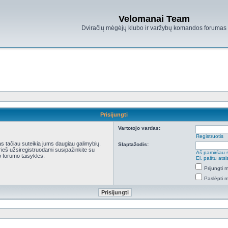
Velomanai Team
Dviračių mėgėjų klubo ir varžybų komandos forumas
Prisijungti
Vartotojo vardas:
Registruotis
kas tačiau suteikia jums daugiau galimybių.
Slaptažodis:
Prieš užsiregistruodami susipažinkite su
Aš pamiršau 
 forumo taisykles.
El. paštu ats
Prijungti
Paslėpti 