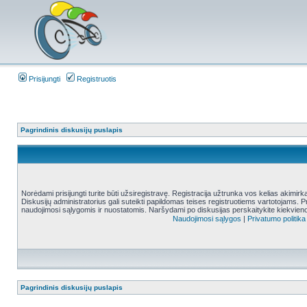
Prisijungti
Registruotis
Pagrindinis diskusijų puslapis
Norėdami prisijungti turite būti užsiregistravę. Registracija užtrunka vos kelias akimir
Diskusijų administratorius gali suteikti papildomas teises registruotiems vartotojams. 
naudojimosi sąlygomis ir nuostatomis. Naršydami po diskusijas perskaitykite kiekvieno
Naudojimosi sąlygos
|
Privatumo politika
Pagrindinis diskusijų puslapis