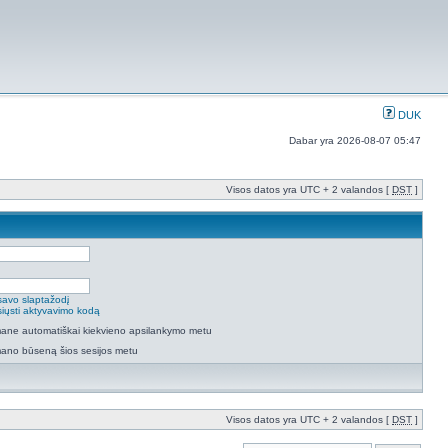
DUK
Dabar yra 2026-08-07 05:47
Visos datos yra UTC + 2 valandos [
DST
]
savo slaptažodį
isiųsti aktyvavimo kodą
 mane automatiškai kiekvieno apsilankymo metu
mano būseną šios sesijos metu
Visos datos yra UTC + 2 valandos [
DST
]