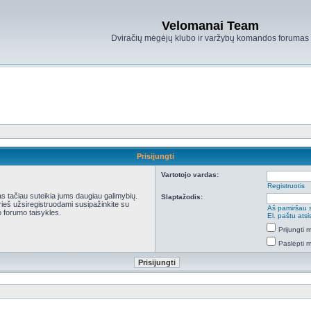
Velomanai Team
Dviračių mėgėjų klubo ir varžybų komandos forumas
Prisijungti
Vartotojo vardas:
Registruotis
kas tačiau suteikia jums daugiau galimybių.
Slaptažodis:
Prieš užsiregistruodami susipažinkite su
Aš pamiršau 
 forumo taisykles.
El. paštu ats
Prijungti
Paslėpti 