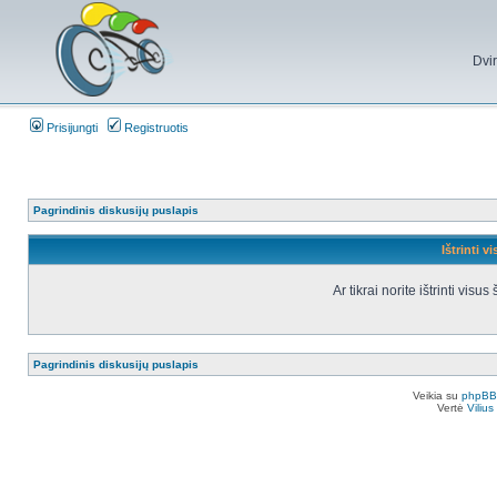
Dvi
Prisijungti
Registruotis
Pagrindinis diskusijų puslapis
Ištrinti v
Ar tikrai norite ištrinti vis
Pagrindinis diskusijų puslapis
Veikia su
phpBB
Vertė
Viliu