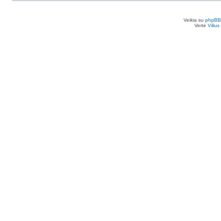
Veikia su
phpBB
Vertė
Viliu