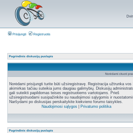
Dvi
Prisijungti
Registruotis
Pagrindinis diskusijų puslapis
Norėdami cituoti pran
Norėdami prisijungti turite būti užsiregistravę. Registracija užtrunka vos 
akimirkas tačiau suteikia jums daugiau galimybių. Diskusijų administrat
gali suteikti papildomas teises registruotiems vartotojams. Prieš
užsiregistruodami susipažinkite su naudojimosi sąlygomis ir nuostatomi
Naršydami po diskusijas perskaitykite kiekvieno forumo taisykles.
Naudojimosi sąlygos
|
Privatumo politika
Pagrindinis diskusijų puslapis