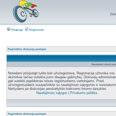
Dvi
Prisijungti
Registruotis
Pagrindinis diskusijų puslapis
Norėdami cituoti pran
Norėdami prisijungti turite būti užsiregistravę. Registracija užtrunka vos 
akimirkas tačiau suteikia jums daugiau galimybių. Diskusijų administrat
gali suteikti papildomas teises registruotiems vartotojams. Prieš
užsiregistruodami susipažinkite su naudojimosi sąlygomis ir nuostatomi
Naršydami po diskusijas perskaitykite kiekvieno forumo taisykles.
Naudojimosi sąlygos
|
Privatumo politika
Pagrindinis diskusijų puslapis