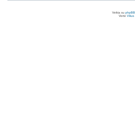
Veikia su
phpBB
Vertė
Viliu