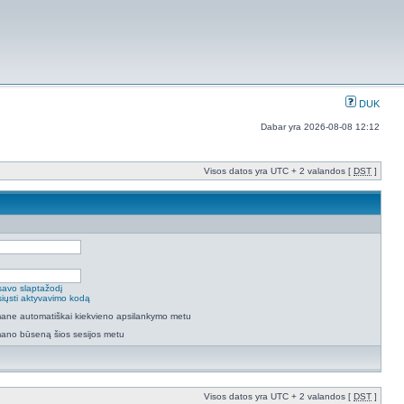
DUK
Dabar yra 2026-08-08 12:12
Visos datos yra UTC + 2 valandos [
DST
]
savo slaptažodį
isiųsti aktyvavimo kodą
 mane automatiškai kiekvieno apsilankymo metu
mano būseną šios sesijos metu
Visos datos yra UTC + 2 valandos [
DST
]