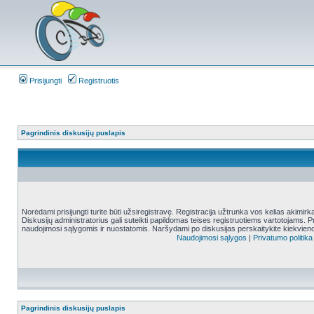
Prisijungti
Registruotis
Pagrindinis diskusijų puslapis
Norėdami prisijungti turite būti užsiregistravę. Registracija užtrunka vos kelias akimir
Diskusijų administratorius gali suteikti papildomas teises registruotiems vartotojams. 
naudojimosi sąlygomis ir nuostatomis. Naršydami po diskusijas perskaitykite kiekvieno
Naudojimosi sąlygos
|
Privatumo politika
Pagrindinis diskusijų puslapis