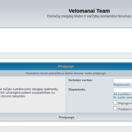
Velomanai Team
Dviračių mėgėjų klubo ir varžybų komandos forumas
Prisijungti
Norėdami cituoti pranešimus šiame forume, turite prisijungti.
Vartotojo vardas:
Registruotis
kas tačiau suteikia jums daugiau galimybių.
Slaptažodis:
Prieš užsiregistruodami susipažinkite su
Aš pamiršau 
 forumo taisykles.
El. paštu ats
Prijungti
Paslėpti 