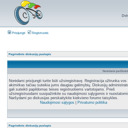
Dvi
Prisijungti
Registruotis
Pagrindinis diskusijų puslapis
Norėdami peržiūrėti 
Norėdami prisijungti turite būti užsiregistravę. Registracija užtrunka vos 
akimirkas tačiau suteikia jums daugiau galimybių. Diskusijų administrat
gali suteikti papildomas teises registruotiems vartotojams. Prieš
užsiregistruodami susipažinkite su naudojimosi sąlygomis ir nuostatomi
Naršydami po diskusijas perskaitykite kiekvieno forumo taisykles.
Naudojimosi sąlygos
|
Privatumo politika
Pagrindinis diskusijų puslapis