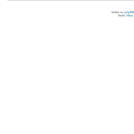
Veikia su
phpBB
Vertė
Viliu