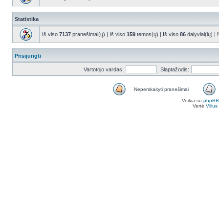
Statistika
Iš viso
7137
pranešimai(ų) | Iš viso
159
temos(ų) | Iš viso
86
dalyviai(ių) |
Prisijungti
Vartotojo vardas:
Slaptažodis:
Neperskaityti pranešimai
Veikia su
phpBB
Vertė
Viliu