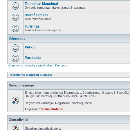
Techniniai klausimai
Dviračių remontas, dalys, įranga ir apranga.
Dviračių takai
Apie dviračių takus
Turizmas
Temos kelionių mėgėjams
Veloturgus
Perku
Parduodu
Ištrinti visus diskusijų sausainėlius
|
Komanda
Pagrindinis diskusijų puslapis
Dabar prisijungę
Iš viso šiuo metu prisijungę
5
vartotojai :: 0 registruotų, 0 slaptų ir 5 sveči
Daugiausia vartotojų (
538
) buvo 2024-04-28 06:36
Registruoti vartotojai: Registruotų vartotojų nėra
Legenda ::
Administratoriai
Gimtadieniai
Šiandien gimtadienių nėra