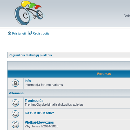
Dvi
Prisijungti
Registruotis
Pagrindinis diskusijų puslapis
Forumas
Info
Informacija forumo nariams
Velomanai
Treniruotės
Treniruočių skelbimai ir diskusijos apie jas
Kas? Kur? Kada?
Pletkai-blevyzgos
®by Jonas ©2014-2015