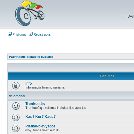
Dvi
Prisijungti
Registruotis
Pagrindinis diskusijų puslapis
Forumas
Info
Informacija forumo nariams
Velomanai
Treniruotės
Treniruočių skelbimai ir diskusijos apie jas
Kas? Kur? Kada?
Pletkai-blevyzgos
®by Jonas ©2014-2015