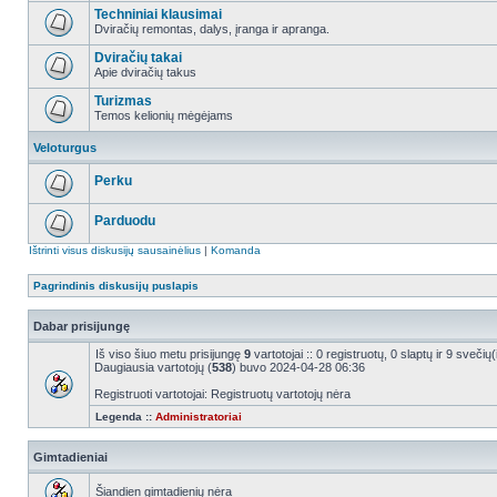
Techniniai klausimai
Dviračių remontas, dalys, įranga ir apranga.
Dviračių takai
Apie dviračių takus
Turizmas
Temos kelionių mėgėjams
Veloturgus
Perku
Parduodu
Ištrinti visus diskusijų sausainėlius
|
Komanda
Pagrindinis diskusijų puslapis
Dabar prisijungę
Iš viso šiuo metu prisijungę
9
vartotojai :: 0 registruotų, 0 slaptų ir 9 sveči
Daugiausia vartotojų (
538
) buvo 2024-04-28 06:36
Registruoti vartotojai: Registruotų vartotojų nėra
Legenda ::
Administratoriai
Gimtadieniai
Šiandien gimtadienių nėra