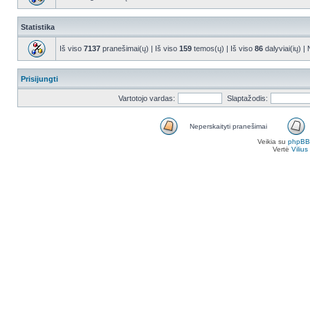
Statistika
Iš viso
7137
pranešimai(ų) | Iš viso
159
temos(ų) | Iš viso
86
dalyviai(ių) |
Prisijungti
Vartotojo vardas:
Slaptažodis:
Neperskaityti pranešimai
Veikia su
phpBB
Vertė
Viliu