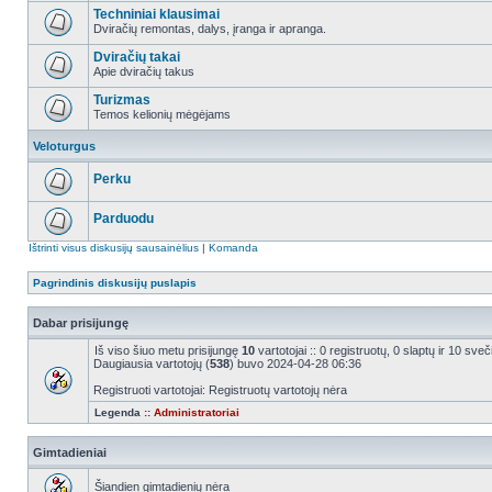
Techniniai klausimai
Dviračių remontas, dalys, įranga ir apranga.
Dviračių takai
Apie dviračių takus
Turizmas
Temos kelionių mėgėjams
Veloturgus
Perku
Parduodu
Ištrinti visus diskusijų sausainėlius
|
Komanda
Pagrindinis diskusijų puslapis
Dabar prisijungę
Iš viso šiuo metu prisijungę
10
vartotojai :: 0 registruotų, 0 slaptų ir 10 sv
Daugiausia vartotojų (
538
) buvo 2024-04-28 06:36
Registruoti vartotojai: Registruotų vartotojų nėra
Legenda ::
Administratoriai
Gimtadieniai
Šiandien gimtadienių nėra