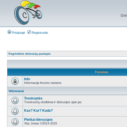
Dvi
Prisijungti
Registruotis
Pagrindinis diskusijų puslapis
Forumas
Info
Informacija forumo nariams
Velomanai
Treniruotės
Treniruočių skelbimai ir diskusijos apie jas
Kas? Kur? Kada?
Pletkai-blevyzgos
®by Jonas ©2014-2015