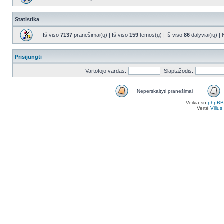
Statistika
Iš viso
7137
pranešimai(ų) | Iš viso
159
temos(ų) | Iš viso
86
dalyviai(ių) |
Prisijungti
Vartotojo vardas:
Slaptažodis:
Neperskaityti pranešimai
Veikia su
phpBB
Vertė
Viliu