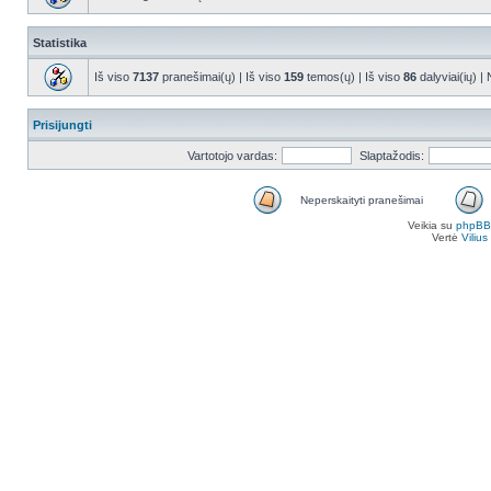
Statistika
Iš viso
7137
pranešimai(ų) | Iš viso
159
temos(ų) | Iš viso
86
dalyviai(ių) |
Prisijungti
Vartotojo vardas:
Slaptažodis:
Neperskaityti pranešimai
Veikia su
phpBB
Vertė
Viliu