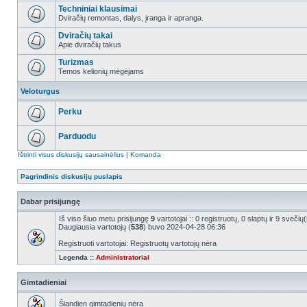
Techniniai klausimai
Dviračių remontas, dalys, įranga ir apranga.
Dviračių takai
Apie dviračių takus
Turizmas
Temos kelionių mėgėjams
Veloturgus
Perku
Parduodu
Ištrinti visus diskusijų sausainėlius
|
Komanda
Pagrindinis diskusijų puslapis
Dabar prisijungę
Iš viso šiuo metu prisijungę
9
vartotojai :: 0 registruotų, 0 slaptų ir 9 sveči
Daugiausia vartotojų (
538
) buvo 2024-04-28 06:36
Registruoti vartotojai: Registruotų vartotojų nėra
Legenda ::
Administratoriai
Gimtadieniai
Šiandien gimtadienių nėra