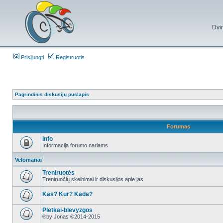
Dvi
Prisijungti
Registruotis
Pagrindinis diskusijų puslapis
Forumas
Info
Informacija forumo nariams
Velomanai
Treniruotės
Treniruočių skelbimai ir diskusijos apie jas
Kas? Kur? Kada?
Pletkai-blevyzgos
®by Jonas ©2014-2015