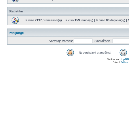
Statistika
Iš viso
7137
pranešimai(ų) | Iš viso
159
temos(ų) | Iš viso
86
dalyviai(ių) |
Prisijungti
Vartotojo vardas:
Slaptažodis:
Neperskaityti pranešimai
Veikia su
phpBB
Vertė
Viliu