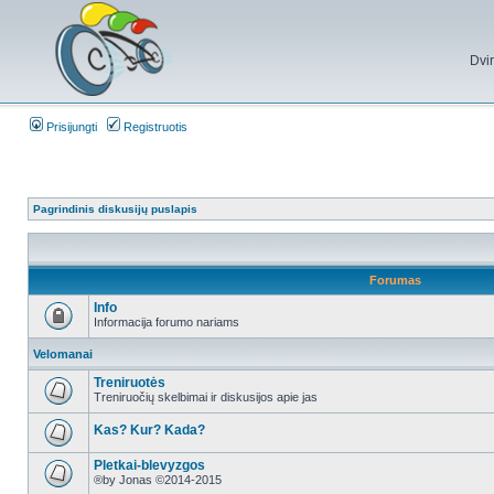
Dvi
Prisijungti
Registruotis
Pagrindinis diskusijų puslapis
Forumas
Info
Informacija forumo nariams
Velomanai
Treniruotės
Treniruočių skelbimai ir diskusijos apie jas
Kas? Kur? Kada?
Pletkai-blevyzgos
®by Jonas ©2014-2015