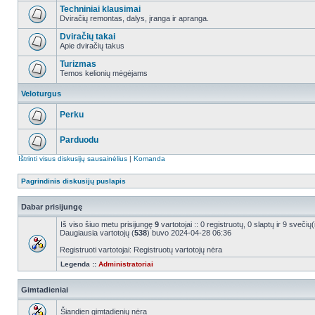
Techniniai klausimai
Dviračių remontas, dalys, įranga ir apranga.
Dviračių takai
Apie dviračių takus
Turizmas
Temos kelionių mėgėjams
Veloturgus
Perku
Parduodu
Ištrinti visus diskusijų sausainėlius
|
Komanda
Pagrindinis diskusijų puslapis
Dabar prisijungę
Iš viso šiuo metu prisijungę
9
vartotojai :: 0 registruotų, 0 slaptų ir 9 sveči
Daugiausia vartotojų (
538
) buvo 2024-04-28 06:36
Registruoti vartotojai: Registruotų vartotojų nėra
Legenda ::
Administratoriai
Gimtadieniai
Šiandien gimtadienių nėra